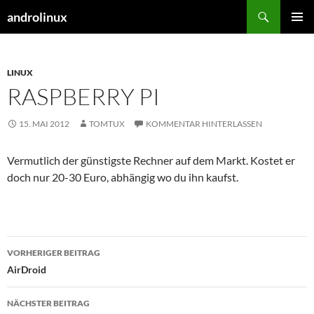
Zum
Suchen
androlinux
Inhalt
PRIMÄR
springen
MENÜ
LINUX
RASPBERRY PI
15. MAI 2012
TOMTUX
KOMMENTAR HINTERLASSEN
Vermutlich der günstigste Rechner auf dem Markt. Kostet er
doch nur 20-30 Euro, abhängig wo du ihn kaufst.
Beitragsnavigation
VORHERIGER BEITRAG
AirDroid
NÄCHSTER BEITRAG